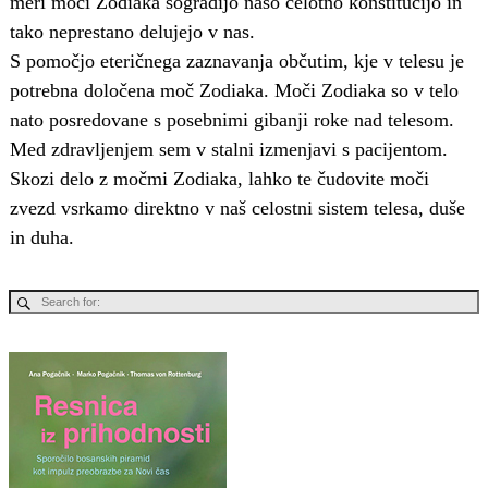
meri moči Zodiaka sogradijo našo celotno konstitucijo in
tako neprestano delujejo v nas.
S pomočjo eteričnega zaznavanja občutim, kje v telesu je
potrebna določena moč Zodiaka. Moči Zodiaka so v telo
nato posredovane s posebnimi gibanji roke nad telesom.
Med zdravljenjem sem v stalni izmenjavi s pacijentom.
Skozi delo z močmi Zodiaka, lahko te čudovite moči
zvezd vsrkamo direktno v naš celostni sistem telesa, duše
in duha.