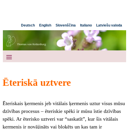
Deutsch
English
Slovenščina
Italiano
Latviešu valoda
Ēteriskā uztvere
Ēteriskais ķermenis jeb vitālais ķermenis uztur visus mūsu
dzīvības procesus – ēteriskie spēki ir mūsu īstie dzīvības
spēki. Ar ēterisko uztveri var “saskatīt”, kur šis vitālais
ķermenis ir novājināts vai bloķēts un kas tam ir