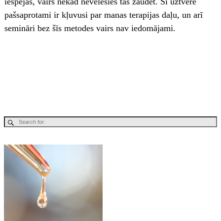
iespējas, vairs nekad nevēlēsies tās zaudēt. Šī uztvere
pašsaprotami ir kļuvusi par manas terapijas daļu, un arī
semināri bez šīs metodes vairs nav iedomājami.