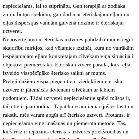
nepieciešams, lai to stiprinātu. Gan terapijā ar zodiaka
zīmju būtņu spēkiem, gan darbā ar ēteriskajām eļļām un
eļļas dispersijas vannām galvenā nozīme ir ēteriskajai
uztverei.
Nenovērtējama ir ēteriskās uztveres palīdzība mums iegūt
skaidrību mirkļos, kad vēlamies izzināt, kura no vairākām
iespējamajām eļļām konkrētajam cilvēkam viņa situācijā ir
objektīvi piemērotāka. Ēteriskā uztvere parāda, kura eļļa
izveido visspēcīgāko ēterisko saikni ar mums.
Pretēji dažiem vispārpieņemtiem viedokļiem ēteriskā
uztvere ir jāiemācās ikvienam cilvēkam ar labiem
nodomiem. Tādai uztverei nepieciešamie spēki mūsos ir,
taču tie ir jāatmodina. Tāpat kā esam iemācījušies lasīt un
rakstīt, mēs varam apgūt arī ēterisko uztveri. Protams, ir
nepieciešama vingrināšanās un piemērota metode. Tas,
kurš reiz ir iepazinis ēteriskās uztveres priekšrocības un